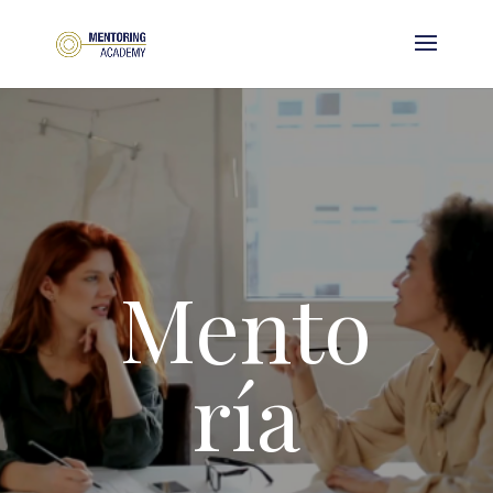
M
ento
ría